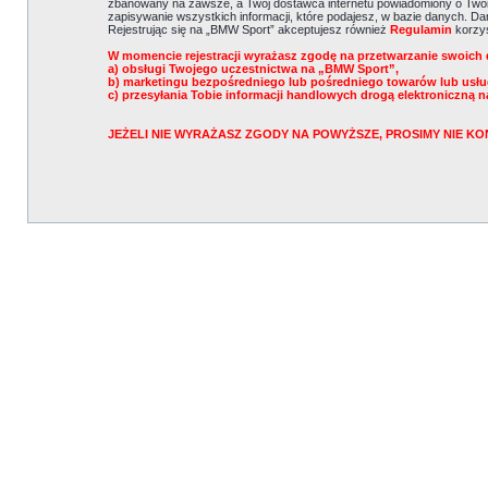
zbanowany na zawsze, a Twój dostawca internetu powiadomiony o Twoi
zapisywanie wszystkich informacji, które podajesz, w bazie danych. 
Rejestrując się na „BMW Sport” akceptujesz również
Regulamin
korzys
W momencie rejestracji wyrażasz zgodę na przetwarzanie swoich 
a) obsługi Twojego uczestnictwa na „BMW Sport”,
b) marketingu bezpośredniego lub pośredniego towarów lub usł
c) przesyłania Tobie informacji handlowych drogą elektroniczną n
JEŻELI NIE WYRAŻASZ ZGODY NA POWYŻSZE, PROSIMY NIE 