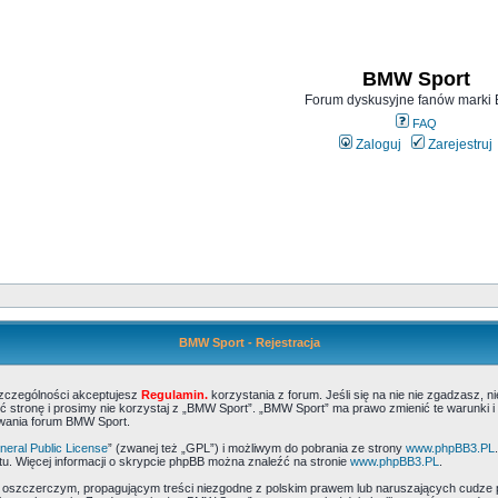
BMW Sport
Forum dyskusyjne fanów mark
FAQ
Zaloguj
Zarejestruj
BMW Sport - Rejestracja
szczególności akceptujesz
Regulamin.
korzystania z forum. Jeśli się na nie nie zgadzasz, 
 stronę i prosimy nie korzystaj z „BMW Sport”. „BMW Sport” ma prawo zmienić te warunki i
ywania forum BMW Sport.
eral Public License
” (zwanej też „GPL”) i możliwym do pobrania ze strony
www.phpBB3.PL
u. Więcej informacji o skrypcie phpBB można znaleźć na stronie
www.phpBB3.PL
.
, oszczerczym, propagującym treści niezgodne z polskim prawem lub naruszających cudze 