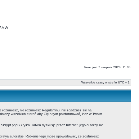
i BMW
Teraz jest 7 sierpnia 2026, 11:08
Wszystkie czasy w strefie UTC + 1
nie rozumiesz, nie rozumiesz Regulaminu, nie zgadzasz się na
 dołoży wszelkich starań aby Cię o tym poinformować, lecz w Twoim
. Skrypt phpBB tylko ułatwia dyskusje przez Internet, jego autorzy nie
prawa autorskie. Robienie tego może spowodować, że zostaniesz