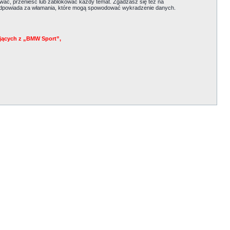
ać, przenieść lub zablokować każdy temat. Zgadzasz się też na
e odpowiada za włamania, które mogą spowodować wykradzenie danych.
jących z „BMW Sport”,