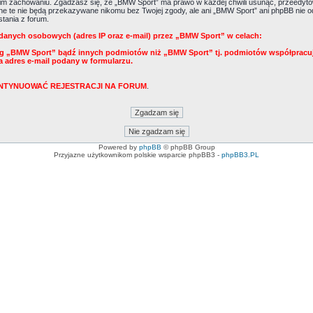
m zachowaniu. Zgadzasz się, że „BMW Sport” ma prawo w każdej chwili usunąć, przeedytow
Dane te nie będą przekazywane nikomu bez Twojej zgody, ale ani „BMW Sport” ani phpBB ni
tania z forum.
danych osobowych (adres IP oraz e-mail) przez „BMW Sport” w celach:
ug „BMW Sport” bądź innych podmiotów niż „BMW Sport” tj. podmiotów współpracu
a adres e-mail podany w formularzu.
KONTYNUOWAĆ REJESTRACJI NA FORUM
.
Powered by
phpBB
© phpBB Group
Przyjazne użytkownikom polskie wsparcie phpBB3 -
phpBB3.PL