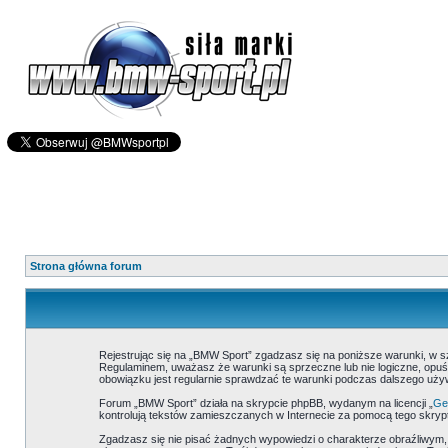
Strona główna forum
Rejestrując się na „BMW Sport” zgadzasz się na poniższe warunki, w 
Regulaminem, uważasz że warunki są sprzeczne lub nie logiczne, opuść
obowiązku jest regularnie sprawdzać te warunki podczas dalszego uż
Forum „BMW Sport” działa na skrypcie phpBB, wydanym na licencji „
Gen
kontrolują tekstów zamieszczanych w Internecie za pomocą tego skrypt
Zgadzasz się nie pisać żadnych wypowiedzi o charakterze obraźliwym