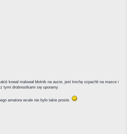
iś kowal malował błotnik na aucie, jest trochę szpachli na masce i
a z tymi drobnostkami się uporamy.
nego amatora wcale nie było takie proste.