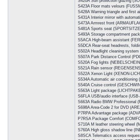
S420A Sun protection glazin
S423A Floor mats velours (FU
S428A Warning triangle and first
S431A Interior mirror with au
S473A Armrest front (ARMAUFL
S481A Sports seat (SPORTSIT
S493A Storage compartment pa
S5ACA High-beam assistant (F
S5DCA Rear-seat headrests, f
S502A Headlight cleaning sy
S507A Park Distance Control (
S520A Fog lights (NEBELSCHE
S521A Rain sensor (REGENSEN
S522A Xenon Light (XENON-LICH
S534A Automatic air conditioni
S540A Cruise control (GESCH
S563A Light package (LICHTPAK
S6FLA USB/audio interface (U
S663A Radio BMW Professiona
S698A Area-Code 2 for DVD (AR
P7RPA Advantage package (AD
P7RSA Package Comfort (COMF
S710A M leather steering whee
S760A High gloss shadow line
S8SCA Telematics access requ