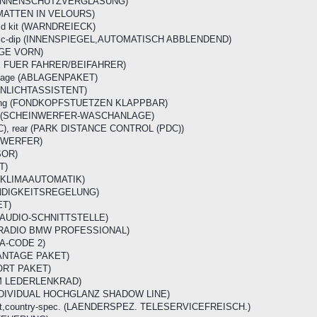
g (SONNENSCHUTZVERGLASUNG)
SSMATTEN IN VELOURS)
 aid kit (WARNDREIECK)
tomatic-dip (INNENSPIEGEL,AUTOMATISCH ABBLENDEND)
AGE VORN)
ZE FUER FAHRER/BEIFAHRER)
ckage (ABLAGENPAKET)
ERNLICHTASSISTENT)
olding (FONDKOPFSTUETZEN KLAPPBAR)
stem (SCHEINWERFER-WASCHANLAGE)
PDC), rear (PARK DISTANCE CONTROL (PDC))
INWERFER)
SOR)
T)
ng (KLIMAAUTOMATIK)
WINDIGKEITSREGELUNG)
ET)
SB-AUDIO-SCHNITTSTELLE)
l (RADIO BMW PROFESSIONAL)
EA-CODE 2)
VANTAGE PAKET)
ORT PAKET)
l (M LEDERLENKRAD)
 (INDIVIDUAL HOCHGLANZ SHADOW LINE)
est,country-spec. (LAENDERSPEZ. TELESERVICEFREISCH.)