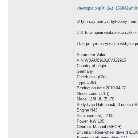
viewtopic.php?f=2&t=156842&hili
O tym czy pomysł był dobry mam
E81 to w opinii większości całkiem 
I tak po tym przydługim wstępie p
Parameter Value
VIN WBAUB91010VJ22915
Country of origin
Germany
Check digit (Ok)
Type UB91
Production date 2010-04-27
Model code E81 ()
Model 118I UL (EUR)
Body type Hatchback, 3 doors (H
Engine N43
Displacement, l 2.00
Power, KW 105
Gearbox Manual (MECH)
Drivetrain Rear-wheel drive (HECK
Steering Left hand drive (LL)