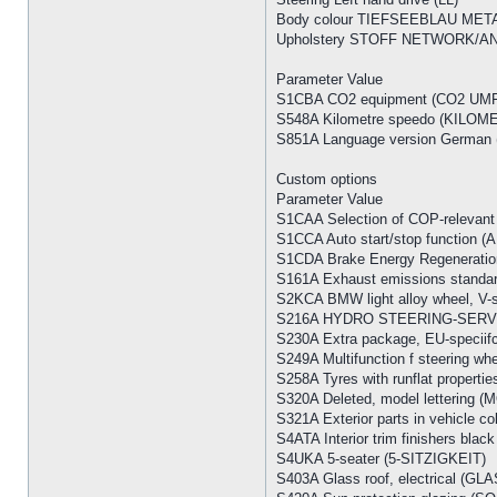
Body colour TIEFSEEBLAU META
Upholstery STOFF NETWORK/AN
Parameter Value
S1CBA CO2 equipment (CO2 UM
S548A Kilometre speedo (KILO
S851A Language version Germ
Custom options
Parameter Value
S1CAA Selection of COP-relev
S1CCA Auto start/stop functio
S1CDA Brake Energy Regenera
S161A Exhaust emissions stan
S2KCA BMW light alloy wheel, 
S216A HYDRO STEERING-SERV
S230A Extra package, EU-spec
S249A Multifunction f steering
S258A Tyres with runflat prop
S320A Deleted, model letterin
S321A Exterior parts in vehic
S4ATA Interior trim finishers 
S4UKA 5-seater (5-SITZIGKEIT)
S403A Glass roof, electrical (