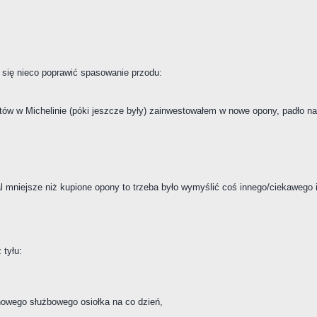
i się nieco poprawić spasowanie przodu:
tów w Michelinie (póki jeszcze były) zainwestowałem w nowe opony, padło n
l mniejsze niż kupione opony to trzeba było wymyślić coś innego/ciekawego i
 tyłu:
owego służbowego osiołka na co dzień,