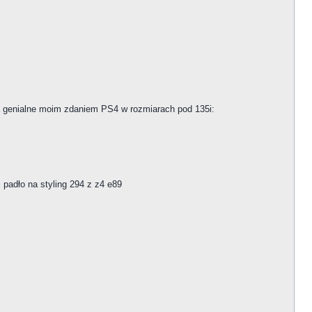
a genialne moim zdaniem PS4 w rozmiarach pod 135i:
 padło na styling 294 z z4 e89