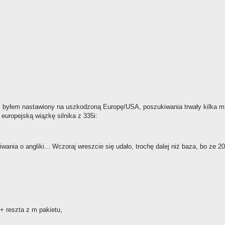
:
 byłem nastawiony na uszkodzoną Europę/USA, poszukiwania trwały kilka mies
 europejską wiązkę silnika z 335i:
wania o angliki... Wczoraj wreszcie się udało, trochę dalej niż baza, bo ze 
+ reszta z m pakietu,