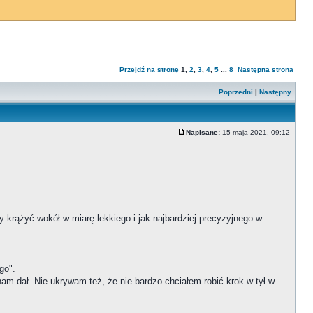
Przejdź na stronę
1
,
2
,
3
,
4
,
5
...
8
Następna strona
Poprzedni
|
Następny
Napisane:
15 maja 2021, 09:12
y krążyć wokół w miarę lekkiego i jak najbardziej precyzyjnego w
go".
nam dał. Nie ukrywam też, że nie bardzo chciałem robić krok w tył w