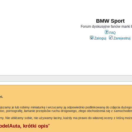
BMW Sport
Forum dyskusyjne fanów mark
FAQ
Zaloguj
Zarejestruj
i.
jszamy je lub robimy miniaturkę i wrzucamy ją odpowiednio podlinkowaną do zdjęcia dużego
oc, pornografię, łamanie przepisów ruchu drogowego, złego obchodzenia się z samochodem 
my. Nie ubliżamy sobie, nie używamy łaciny, każdy ma prawo do własnej oceny z którą moż
delAuta, krótki opis
"