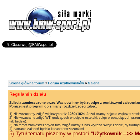
Strona główna forum
»
Forum użytkowników
»
Galeria
Regulamin działu
Zdjęcia zamieszczone przez Was powinny być zgodne z poniższymi zaleceniam
Poniżej jest program do zmiany rozdzielczości zdjęć.
1) Nie wrzucamy zdjęć większych niż
1280x1024
. Jeżeli mamy zdjęcie większe zmnie
2) Nie wrzucamy zdjęć WT, godzących w pojęcie estetyki, zdjęć propagujących przem
tak będzie).
3) Na temat zamieszczanych tutaj zdjęć każdy z nas wyraża swoje zdanie, dyskutuje
4) Łamanie zaleceń będzie karane ostrzeżeniami.
5) Tytuł tematu piszemy w postaci "
Użytkownik -->> Mo