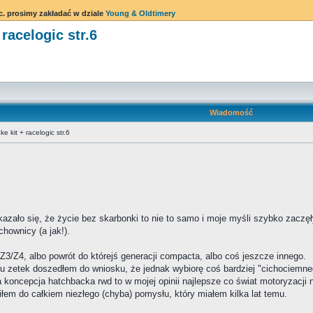
c. prosimy zakładać w dziale
Young & Oldtimery
racelogic str.6
Wiadomość
 kit + racelogic str.6
azało się, że życie bez skarbonki to nie to samo i moje myśli szybko zaczęł
hownicy (a jak!).
Z3/Z4, albo powrót do którejś generacji compacta, albo coś jeszcze innego.
u zetek doszedłem do wniosku, że jednak wybiorę coś bardziej "cichociemne
 koncepcja hatchbacka rwd to w mojej opinii najlepsze co świat motoryzacji 
łem do całkiem niezłego (chyba) pomysłu, który miałem kilka lat temu.