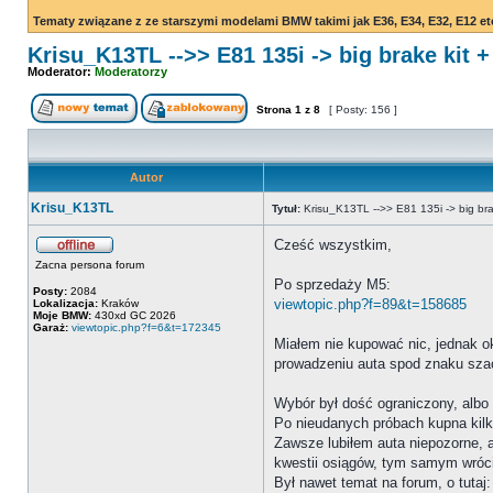
Tematy związane z ze starszymi modelami BMW takimi jak E36, E34, E32, E12 et
Krisu_K13TL -->> E81 135i -> big brake kit + 
Moderator:
Moderatorzy
Strona
1
z
8
[ Posty: 156 ]
Autor
Krisu_K13TL
Tytuł:
Krisu_K13TL -->> E81 135i -> big brake
Cześć wszystkim,
Zacna persona forum
Po sprzedaży M5:
Posty:
2084
viewtopic.php?f=89&t=158685
Lokalizacja:
Kraków
Moje BMW:
430xd GC 2026
Garaż:
viewtopic.php?f=6&t=172345
Miałem nie kupować nic, jednak ok
prowadzeniu auta spod znaku szac
Wybór był dość ograniczony, albo 
Po nieudanych próbach kupna kilk
Zawsze lubiłem auta niepozorne, a
kwestii osiągów, tym samym wróci
Był nawet temat na forum, o tutaj: