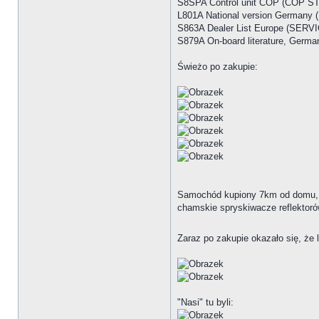
S8SPA Control unit COP (COP 
L801A National version Germ
S863A Dealer List Europe (SE
S879A On-board literature, Ge
Świeżo po zakupie:
Samochód kupiony 7km od domu, mi
chamskie spryskiwacze reflektorów,
Zaraz po zakupie okazało się, że 
"Nasi" tu byli: