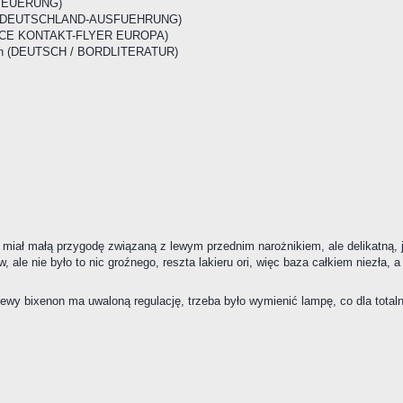
STEUERUNG)
any (DEUTSCHLAND-AUSFUEHRUNG)
RVICE KONTAKT-FLYER EUROPA)
rman (DEUTSCH / BORDLITERATUR)
ał małą przygodę związaną z lewym przednim narożnikiem, ale delikatną, jak
 ale nie było to nic groźnego, reszta lakieru ori, więc baza całkiem niezła, 
lewy bixenon ma uwaloną regulację, trzeba było wymienić lampę, co dla total