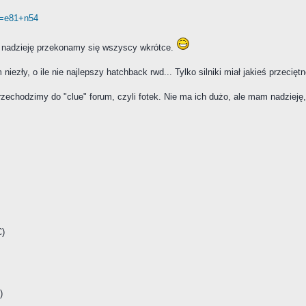
t=e81+n54
 nadzieję przekonamy się wszyscy wkrótce.
niezły, o ile nie najlepszy hatchback rwd... Tylko silniki miał jakieś przeciętn
rzechodzimy do "clue" forum, czyli fotek. Nie ma ich dużo, ale mam nadzieję, 
C)
)