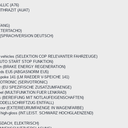
LLIC (A76)
THRAZIT (AUAT)
FANG)
METERTACHO)
an (SPRACHVERSION DEUTSCH)
ant vehicles (SELEKTION COP RELEVANTER FAHRZEUGE)
n (AUTO START STOP FUNKTION)
tion (BRAKE ENERGY REGENERATION)
dards EU5 (ABGASNORM EU5)
V-spoke 141 (LM RAEDER V-SPEICHE 141)
OTRONIC (SERVOTRONIC)
iifc (EU SPEZIFISCHE ZUSATZUMFAENGE)
 wheel (MULTIFUNKTION FUER LENKRAD)
erties (BEREIFUNG MIT NOTLAUFEIGENSCHAFTEN)
g (MODELLSCHRIFTZUG ENTFALL)
le colour (EXTERIEURUMFAENGE IN WAGENFARBE)
black high-gloss (INT.LEIST. SCHWARZ HOCHGLAENZEND)
GLASDACH, ELEKTRISCH)